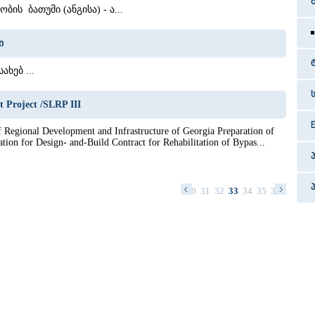
ის ბათუმი (ანგისა) - ა...
ი
ხებ ...
 Project /SLRP III
 Regional Development and Infrastructure of Georgia Preparation of
ion for Design- and-Build Contract for Rehabilitation of Bypas...
17
18
19
20
21
22
23
24
25
26
27
28
29
30
31
32
33
34
35
36
37
38