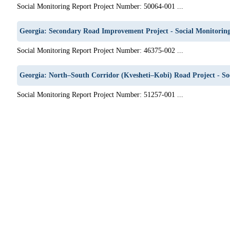
Social Monitoring Report Project Number: 50064-001 ...
Georgia: Secondary Road Improvement Project - Social Monitorin
Social Monitoring Report Project Number: 46375-002 ...
Georgia: North–South Corridor (Kvesheti–Kobi) Road Project - So
Social Monitoring Report Project Number: 51257-001 ...
9
20
21
22
23
24
25
26
27
28
29
30
31
32
33
34
35
36
37
38
39
40
41