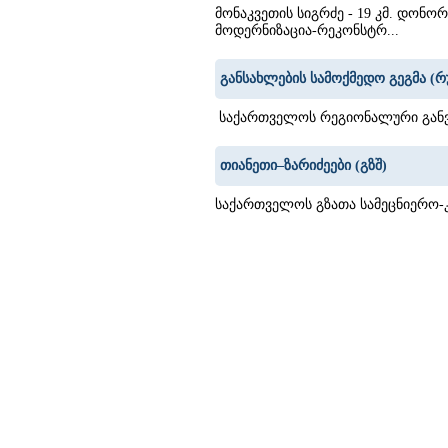
მონაკვეთის სიგრძე - 19 კმ. დონო
მოდერნიზაცია-რეკონსტრ...
განსახლების სამოქმედო გეგმა (რ
საქართველოს რეგიონალური განვი
თიანეთი–ზარიძეები (გზშ)
საქართველოს გზათა სამეცნიერო-
6
97
98
99
100
101
102
103
104
105
106
107
108
109
110
111
112
113
114
115
116
117
11