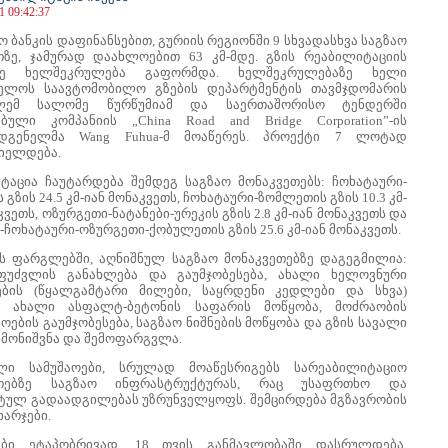
1 09:42:37
 ბანკის დაფინანსებით, გურიის რეგიონში 9 სხვადასხვა საგზაო
თზე, ჯამურად დაახლოებით 63 კმ-მდე. გზის რეაბილიტაციის
ზე ხელშეკრულება გაფორმდა. ხელშეკრულებაზე ხელი
ელოს საავტომობილო გზების დეპარტმენტის თავმჯდომარის
ლემ სალომე წურწუმიამ და საერთაშორისო ტენდერში
ებული კომპანიის „China Road and Bridge Corporation”-ის
ადგენელმა Wang Fuhua-მ მოაწერეს. პროექტი 7 ლოტად
იელდება.
ტაცია ჩაუტარდება შემდეგ საგზაო მონაკვეთებს: ჩოხატაური-
 გზის 24.5 კმ-იან მონაკვეთს, ჩოხატაური-ზომლეთის გზის 10.3 კმ-
კვეთს, ოზურგეთი-ნატანები-ურეკის გზის 2.8 კმ-იან მონაკვეთს და
-ჩოხატაური-ოზურგეთი-ქობულეთის გზის 25.6 კმ-იან მონაკვეთს.
ს ფარგლებში, აღნიშნულ საგზაო მონაკვეთებზე დაგეგმილია:
ფუძვლის განახლება და გაუმჯობესება, ახალი ხელოვნური
ების (წყალგამტარი მილები, საყრდენი კედლები და სხვა)
ა, ახალი ასფალტ-ბეტონის საფარის მოწყობა, მოძრაობის
ების გაუმჯობესება, საგზაო ნიშნების მოწყობა და გზის სავალი
 მონიშვნა და შემოფარგვლა.
ული სამუშაოები, სრულად მოაწესრიგებს სარეაბილიტაციო
ეთებზე საგზაო ინფრასტრუქტურას, რაც უსაფრთხო და
ულ გადაადგილებას უზრუნველყოფს. შემცირდება მგზავრობის
ხარჯები.
ოები ეტაპობრივად, 18 თვის განმავლობაში დასრულდება.