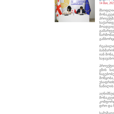
14 მაი, 202
მსოფლიო
მონაკვე
პროექტ
საქართვ
მოადგი
გამარჯვ
წარმომ
განხორც
რეაბილი
ბახმაროს
იან მონა
საჯავახო
პროექტი
გზის სა
ნაგებობ
მოწყობ
უსაფრთხო
ნაწილის
აღნიშნ
მონაკვ
კომფორტ
დრო და 
სამუშა