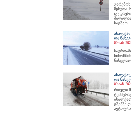
გარემოს
მცხეთა–
(გუდაურ
მაღალია
საგზაო...
ახალქალ
და ნახე
09 იან, 202
საერთაშ
ნინოწ
ნახევრა
ახალქალ
და ნახე
09 იან, 202
რთული მ
ტემპერა
ახალქალ
გზებზე 
ავტოტრა
1
52
53
54
55
56
57
58
59
60
61
62
63
64
65
66
67
68
69
70
71
72
73