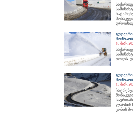
საქართვ
სამინის
ჩატარებ
მონაკვე
დროისთვ
გუდაური
მოძრაობ
16 მარ, 20
საქართვ
სამინის
თოვის და
გუდაური
მოძრაობ
13 მარ, 20
ჩატრებუ
მონაკვე
საერთაშ
ლარსის 
კობის მო
22
723
724
725
726
727
728
729
730
731
732
733
734
735
736
737
738
739
740
741
742
743
74