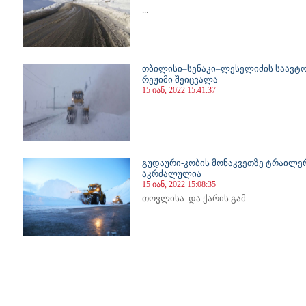
...
თბილისი–სენაკი–ლესელიძის საავტ
რეჟიმი შეიცვალა
15 იან, 2022 15:41:37
...
გუდაური-კობის მონაკვეთზე ტრაილე
აკრძალულია
15 იან, 2022 15:08:35
თოვლისა და ქარის გამ...
43
644
645
646
647
648
649
650
651
652
653
654
655
656
657
658
659
660
661
662
663
664
66