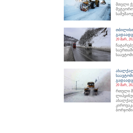
მთელი ქ
მეტეორო
სამუშაოე
თბილისი
გადაადგ
20 მარ, 20
ჩატარებ
საერთაშ
საავტომო
ახალქალ
საავტომ
გადაად
20 მარ, 20
რთული მ
ლიპყინუ
ახალქალა
კიროვაკ
ბორჯომი-
47
548
549
550
551
552
553
554
555
556
557
558
559
560
561
562
563
564
565
566
567
568
56