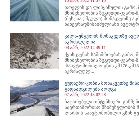
10 აპრ, 2022 11:57:15
თოვლის და ლიპყინულის გამო,
მნიშვნელობის ზუგდიდი-ჯვარი-მ
(მესტია-უშგული) მონაკვეთზე ა
ნახევრადმისაბმელიანი ავტოტრა
კალა-უშგულის მონაკვეთზე ავ
აკრძალულია
08 აპრ, 2022 14:49:11
ქვისცვენის საშიშროების გამო,
მნიშვნელობის ზუგდიდი-ჯვარი-
საავტომობილო გზის კმ176-კმ18
აკრძალულ...
გუდაური-კობის მონაკვეთზე მი
გადაადგილება აღდგა
07 აპრ, 2022 18:02:28
ჩატარებული ინტენსიური გაწმენ
საერთაშორისო მნიშვნელობის მ
ლარსის საავტომობილო გზის გუდ
30
531
532
533
534
535
536
537
538
539
540
541
542
543
544
545
546
547
548
549
550
551
55