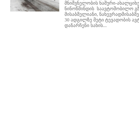
მნიშვნელობის ხაშური-ახალციხე
ნინოწმინდის საავტომობილო გ
მისაბმელიანი, ნახევრადმისაბ
30 ადგილზე მეტი ტევადობის ა
დანარჩენი სახის...
12
313
314
315
316
317
318
319
320
321
322
323
324
325
326
327
328
329
330
331
332
333
33