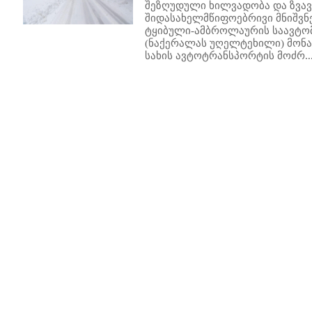
შეზღუდული ხილვადობა და ზვავ
შიდასახელმწიფოებრივი მნიშვნ
ტყიბული-ამბროლაურის საავტომ
(ნაქერალას უღელტეხილი) მონა
სახის ავტოტრანსპორტის მოძრ..
91
192
193
194
195
196
197
198
199
200
201
202
203
204
205
206
207
208
209
210
211
212
21