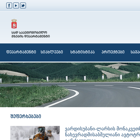
დეპარტამენტი
სიახლეები
სტატისტიკა
პროექტები
საჯ
შეფერხებები
ვარდისუბანი-ლარსის მონაკვეთზ
ნახევრადმისაბმელიანი ავტოტ