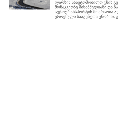
ლარსის საავტომობილო გზის გუ
მონაკვეთზე მისაბმელიანი და ნ
ავტოტრანსპორტის მოძრაობა ა
ეროვნული სააგენტოს ცნობით, გ
77
178
179
180
181
182
183
184
185
186
187
188
189
190
191
192
193
194
195
196
197
198
19