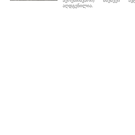
ჰერეთისკარი) მსუბუქი ავ
აღდგენილია.
1
2
3
4
5
6
7
8
9
10
11