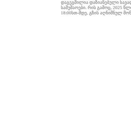
დაგეგმილია დაზიანებული სავა
სამუშაოები. რის გამოც, 2025 წლ
18:00სთ-მდე, გზის აღნიშნულ მო
30
131
132
133
134
135
136
137
138
139
140
141
142
143
144
145
146
147
148
149
150
151
15