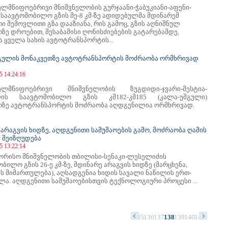
ელმწიფოებრივი მნიშვნელობის გურჯაანი-ჭაბუკიანი-აფენი-
 საავტომობილო გზის მე-8 კმ-ზე ადიდებულმა მდინარემ
 შემოვლითი გზა დააზიანა, რის გამოც, გზის აღნიშნულ
ზე დროებით, შესაბამისი ღონისძიებების გატარებამდე,
 ყველა სახის ავტოტრანსპორტის...
გულის მონაკვეთზე ავტოტრანსპორტის მოძრაობა ორმხრივად
5 14:24:16
ხელმწიფოებრივი მნიშვნელობის ზუგდიდი-ჯვარი-მესტია-
ის საავტომობილო გზის კმ182-კმ185 (კალა-უშგული)
თზე ავტოტრანსპორტის მოძრაობა აღდგენილია ორმხრივად.
არაგვის ხიდზე, აღდგენითი სამუშაოების გამო, მოძრაობა ღამის
ი შეიზღუდება
5 13:22:14
ორისო მნიშვნელობის თბილისი-სენაკი-ლესელიძის
ბილო გზის 26-ე კმ-ზე, მდინარე არაგვის ხიდზე (მარცხენა,
ს მიმართულება), აღსადგენია ხიდის სავალი ნაწილის ერთ-
ლა. აღდგენითი სამუშაოებისთვის ტექნოლოგიური პროცესი ...
1
122
123
124
125
126
127
128
129
130
131
132
133
134
135
136
137
138
139
140
141
142
143