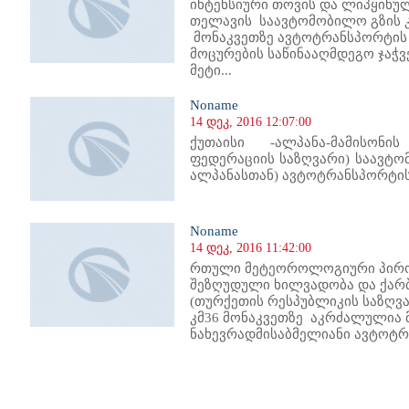
ინტენსიური თოვის და ლიპყინუ
თელავის საავტომობილო გზის კმ
მონაკვეთზე ავტოტრანსპორტის 
მოცურების საწინააღმდეგო ჯაჭვ
მეტი...
Noname
14 დეკ, 2016 12:07:00
ქუთაისი -ალპანა-მამისონ
ფედერაციის საზღვარი) საავტომ
ალპანასთან) ავტოტრანსპორტის
Noname
14 დეკ, 2016 11:42:00
რთული მეტეოროლოგიური პირობ
შეზღუდული ხილვადობა და ქარ
(თურქეთის რესპუბლიკის საზღვა
კმ36 მონაკვეთზე აკრძალულია 
ნახევრადმისაბმელიანი ავტოტრ
285
1286
1287
1288
1289
1290
1291
1292
1293
1294
1295
1296
1297
1298
1299
1300
1301
1302
1303
1304
1305
1306
13