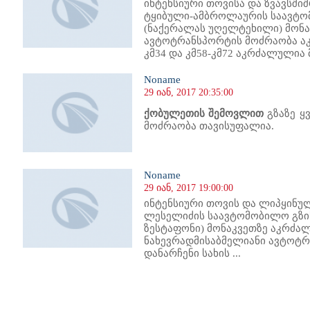
ინტენსიური თოვისა და ზვავსშიშ
ტყიბული-ამბროლაურის საავტომ
(ნაქერალას უღელტეხილი) მონა
ავტოტრანსპორტის მოძრაობა აკრ
კმ34 და კმ58-კმ72 აკრძალულია 
Noname
29 იან, 2017 20:35:00
ქობულეთის შემოვლით
გზაზე ყ
მოძრაობა თავისუფალია.
Noname
29 იან, 2017 19:00:00
ინტენსიური თოვის და ლიპყინულ
ლესელიძის საავტომობილო გზის
ზესტაფონი) მონაკვეთზე აკრძა
ნახევრადმისაბმელიანი ავტოტ
დანარჩენი სახის ...
252
1253
1254
1255
1256
1257
1258
1259
1260
1261
1262
1263
1264
1265
1266
1267
1268
1269
1270
1271
1272
1273
12