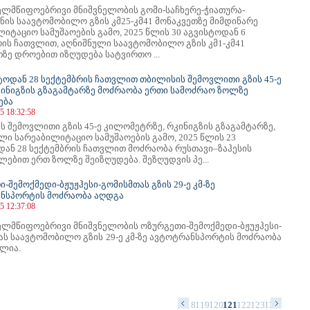
ელმწიფოებრივი მნიშვნელობის გომი-საჩხერე-ჭიათურა-
ნის საავტომობილო გზის კმ25-კმ41 მონაკვეთზე მიმდინარე
იტაციო სამუშაოების გამო, 2025 წლის 30 აგვისტოდან 6
რის ჩათვლით, აღნიშნული საავტომობილო გზის კმ1-კმ41
ზე დროებით იზღუდება სატვირთო ...
სტოდან 28 სექტემბრის ჩათვლით თბილისის შემოვლითი გზის 45-ე
რკინიგზის გზაგამტარზე მოძრაობა ერთი სამოძრაო ზოლზე
ება
5 18:32:58
 შემოვლითი გზის 45-ე კილომეტრზე, რკინიგზის გზაგამტარზე,
ლი სარეაბილიტაციო სამუშაოების გამო, 2025 წლის 23
დან 28 სექტემბრის ჩათვლით მოძრაობა რუსთავი–ზაჰესის
ებით ერთ ზოლზე შეიზღუდება. შეზღუდვის პე...
-შემოქმედი-ბჟუჟჰესი-გომისმთას გზის 29-ე კმ-ზე
ნსპორტის მოძრაობა აღდგა
5 12:37:08
ელმწიფოებრივი მნიშვნელობის ოზურგეთი-შემოქმედი-ბჟუჟჰესი-
ას საავტომობილო გზის 29-ე კმ-ზე ავტოტრანსპორტის მოძრაობა
ლია.
4
105
106
107
108
109
110
111
112
113
114
115
116
117
118
119
120
121
122
123
124
125
126