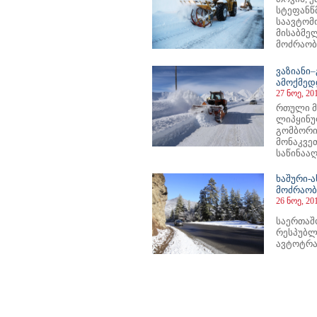
სტეფანწ
საავტომ
მისაბმე
მოძრაობა
ვაზიანი
ამოქმედ
27 ნოე, 20
რთული მ
ლიპყინუ
გომბორი
მონაკვე
საწინააღ
ხაშური-
მოძრაობ
26 ნოე, 20
საერთა
რესპუბლ
ავტოტრა
159
1160
1161
1162
1163
1164
1165
1166
1167
1168
1169
1170
1171
1172
1173
1174
1175
1176
1177
1178
1179
1180
11