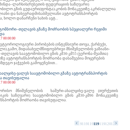
მინდა–ლარსის(რუსეთის ფედერაციის საზღვარი)
ობილო გზის გუდაური(ფოსტა)-კობის მონაკვეთზე აკრძალულია
ლიანი და ნახევრადმისაბმელიანი ავტოტრანსპორტის
, ხოლო დანარჩენი სახის ავტ...
–გომბორი–თელავის გზაზე მოძრაობის სპეციალური რეჟიმი
და
17 00:00:00
ეტეოროლოგიური პირობების (ინტენსიური თოვა, ქარბუქი,
ლი) გამო, შიდასახელმწიფოებრივი მნიშვნელობის ვაზიანი-
-თელავის საავტომობილო გზის კმ36-კმ55 (ვერონა-შუამთა)
თზე ავტოტრანსპორტის მოძრაობა დასაშვებია მოცურების
მდეგო ჯაჭვების გამოყენებით...
ახალციხე-ვალეს საავტომობილო გზაზე ავტოტრანსპორტის
ა თავისუფალია
17 00:00:00
შორისო მნიშვნელობის ხაშური-ახალციხე-ვალე (თურქეთის
იკის საზღვარი) საავტომობილო გზის კმ30-კმ96 მონაკვეთზე
ნსპორტის მოძრაობა თავისუფალია.
81
1182
1183
1184
1185
1186
1187
1188
1189
1190
1191
1192
1193
1194
1195
1196
1197
1198
1199
1200
1201
1202
120