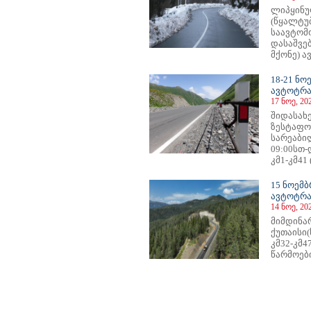
ლიპყინუ
(წყალტუ
საავტომ
დასაშვე
მქონე) ა
18-21 ნ
ავტოტრა
17 ნოე, 20
შიდასახ
ზესტაფო
სარეაბილ
09:00სთ-
კმ1-კმ41
15 ნოემ
ავტოტრა
14 ნოე, 20
მიმდინა
ქუთაისი
კმ32-კმ4
წარმოები
1
72
73
74
75
76
77
78
79
80
81
82
83
84
85
86
87
88
89
90
91
92
93