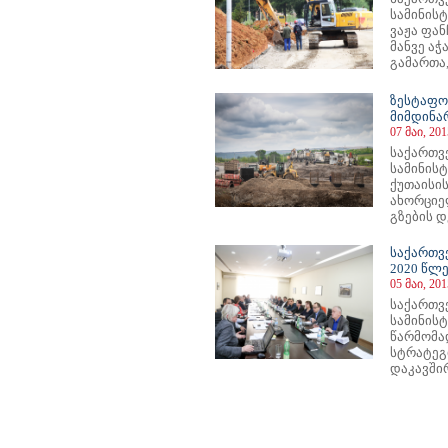
სამინის
ვაჟა ფან
მანვე ა
გამართა,
ზესტაფო
მიმდინა
07 მაი, 201
საქართვ
სამინის
ქუთაისი
ახორციე
გზების დ
საქართვ
2020 წლე
05 მაი, 201
საქართვ
სამინის
წარმომა
სტრატეგი
დაკავშირ
68
469
470
471
472
473
474
475
476
477
478
479
480
481
482
483
484
485
486
487
488
489
49