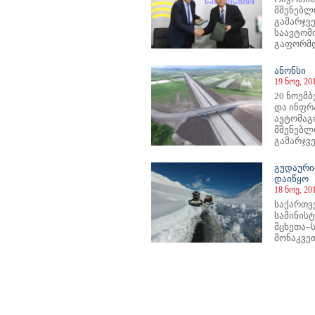
მშენებლ
გამარჯვებ
საავტომ
გაფორმდ
ანონსი
19 ნოე, 20
20 ნოემბ
და ინფრ
ავტომაგი
მშენებლ
გამარჯვე
გუდაური-
დაიწყო
18 ნოე, 20
საქართვ
სამინის
მცხეთა–
მონაკვეთ
49
250
251
252
253
254
255
256
257
258
259
260
261
262
263
264
265
266
267
268
269
270
27