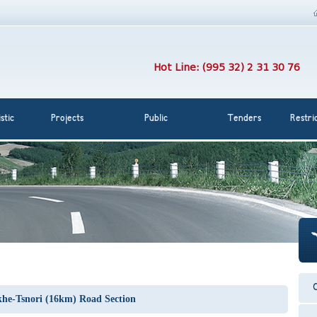
Hot Line: (995 32) 2 31 30 76
stic
Projects
Public
Tenders
Restri
C
khe-Tsnori (16km) Road Section