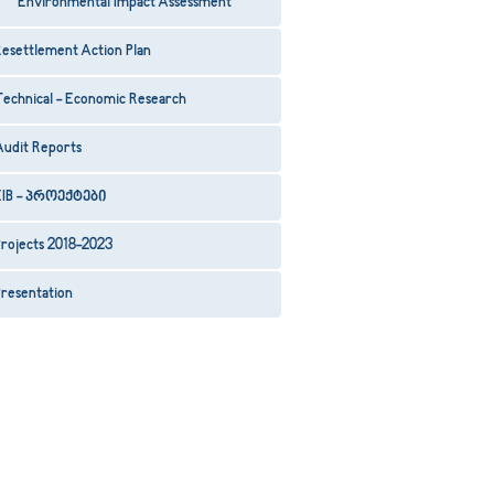
Environmental Impact Assessment
esettlement Action Plan
Technical - Economic Research
Audit Reports
EIB - პროექტები
rojects 2018-2023
resentation
63
64
65
66
67
68
69
70
71
72
73
74
75
76
77
78
79
80
81
82
83
84
8