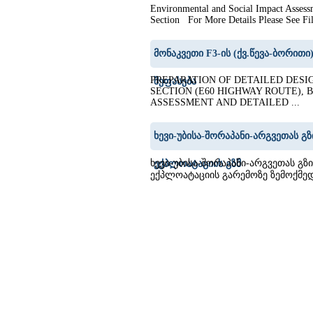
Environmental and Social Impact Assess
Section For More Details Please See File
მონაკვეთი F3-ის (ქვ.წევა-ბორით
PREPARATION OF DETAILED DESI
შეფასება
SECTION (E60 HIGHWAY ROUTE),
ASSESSMENT AND DETAILED ...
ხევი-უბისა-შორაპანი-არგვეთას გ
ხევი-უბისა-შორაპანი-არგვეთას გზ
ექპლოატაციის გზშ
ექპლოატაციის გარემოზე ზემოქმედ
8
19
20
21
22
23
24
25
26
27
28
29
30
31
32
33
34
35
36
37
38
39
40