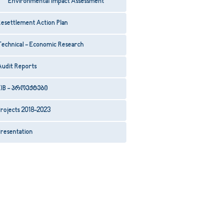
Environmental Impact Assessment
esettlement Action Plan
Technical - Economic Research
Audit Reports
EIB - პროექტები
rojects 2018-2023
resentation
9
10
11
12
13
14
15
16
17
18
19
20
21
22
23
24
25
26
27
28
29
30
3