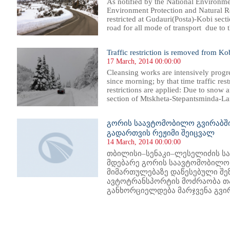
As notified by the National Environme
Environment Protection and Natural Res
restricted at Gudauri(Posta)-Kobi sec
road for all mode of transport due to t
Traffic restriction is removed from Ko
17 March, 2014 00:00:00
Cleansing works are intensively progr
since morning; by that time traffic res
restrictions are applied: Due to snow a
section of Mtskheta-Stepantsminda-Lars
გორის საავტომობილო გვირაბშ
გადართვის რეჟიმი შეიცვალ
14 March, 2014 00:00:00
თბილისი–სენაკი–ლესელიძის სა
მდებარე გორის საავტომობილო 
მიმართულებაზე დაწესებული შე
ავტოტრანსპორტის მოძრაობა თ
განხორციელდება მარჯვენა გვირ
68
569
570
571
572
573
574
575
576
577
578
579
580
581
582
583
584
585
586
587
588
589
59